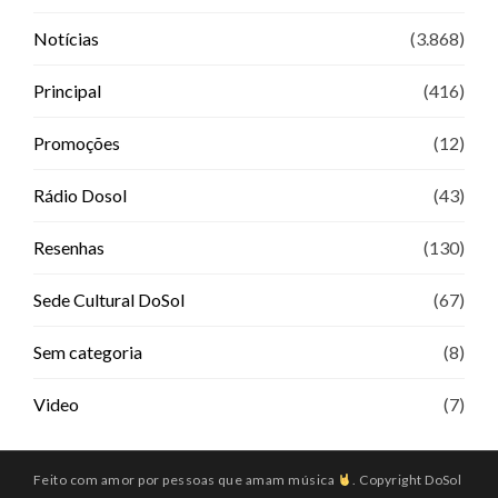
Notícias
(3.868)
Principal
(416)
Promoções
(12)
Rádio Dosol
(43)
Resenhas
(130)
Sede Cultural DoSol
(67)
Sem categoria
(8)
Video
(7)
Feito com amor por pessoas que amam música
. Copyright DoSol