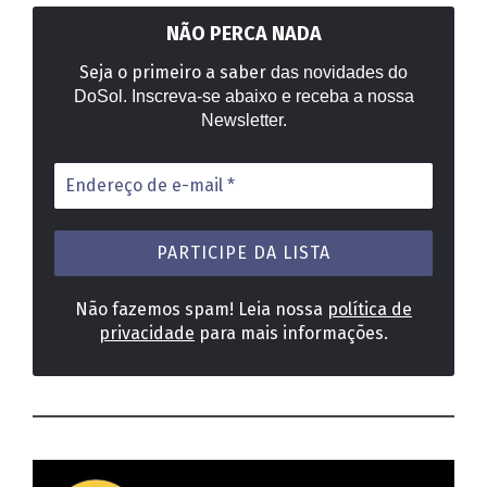
NÃO PERCA NADA
Seja o primeiro a saber
das novidades do
DoSol. Inscreva-se abaixo e receba a nossa
Newsletter.
Endereço
de
e-
mail
*
Não fazemos spam! Leia nossa
política de
privacidade
para mais informações.