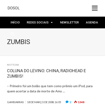
DOSOL
INÍCIO
REDES SOCIAIS
NEWSLETTER
AGENDA
ZUMBIS
NOTÍCIAS
COLUNA DO LEVINO: CHINA, RADIOHEAD E
ZUMBIS!
– Primeiro foi um bolão que tem como prêmio um iPod, para
quem acertar a data de morte de Amy …
2
1348
GAMBIARRAS
18 DE MARÇO DE 2008, 16:05