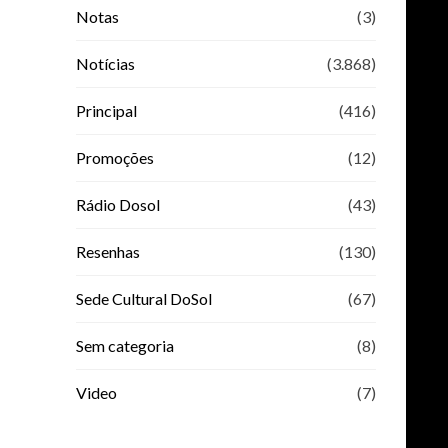
Notas
(3)
Notícias
(3.868)
Principal
(416)
Promoções
(12)
Rádio Dosol
(43)
Resenhas
(130)
Sede Cultural DoSol
(67)
Sem categoria
(8)
Video
(7)