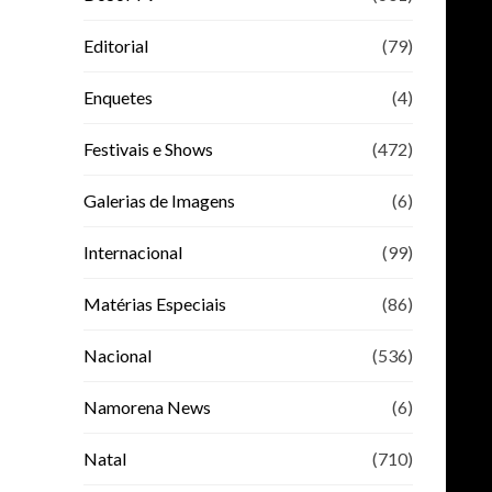
Editorial
(79)
Enquetes
(4)
Festivais e Shows
(472)
Galerias de Imagens
(6)
Internacional
(99)
Matérias Especiais
(86)
Nacional
(536)
Namorena News
(6)
Natal
(710)