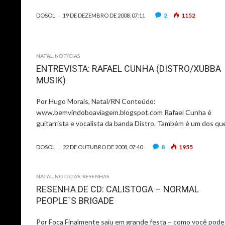
2
1152
DOSOL
19 DE DEZEMBRO DE 2008, 07:11
NATAL
,
NOTÍCIAS
ENTREVISTA: RAFAEL CUNHA (DISTRO/XUBBA
MUSIK)
Por Hugo Morais, Natal/RN Conteúdo:
www.bemvindoboaviagem.blogspot.com Rafael Cunha é
guitarrista e vocalista da banda Distro. Também é um dos qu
8
1955
DOSOL
22 DE OUTUBRO DE 2008, 07:40
NATAL
,
NOTÍCIAS
,
RESENHAS
RESENHA DE CD: CALISTOGA – NORMAL
PEOPLE`S BRIGADE
Por Foca Finalmente saiu em grande festa – como você pode 