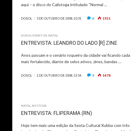
aqui – o disco do Calistoga intitulado “Normal …
6
1921
DOSOL
5 DE OUTUBRO DE 2008, 10:31
DOSOL EVENTOS
,
NATAL
ENTREVISTA: LEANDRO DO LADO [R] ZINE
Anos passam e o cenário roqueiro da cidade vai ficando cada
mais fortalecido, diante de selos ativos, zines, bandas …
3
1478
DOSOL
1 DE OUTUBRO DE 2008, 13:54
NATAL
,
NOTÍCIAS
ENTREVISTA: FLIPERAMA (RN)
Hoje tem mais uma edição da Sexta Cultural Xubba com três