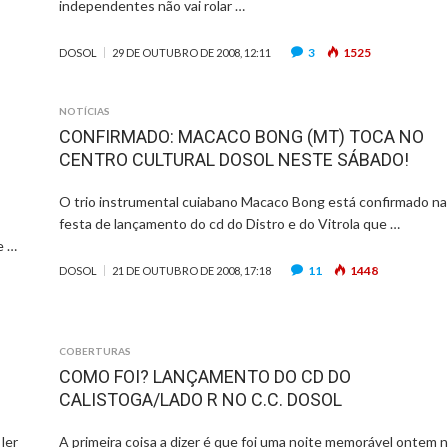
independentes não vai rolar …
3
1525
DOSOL
29 DE OUTUBRO DE 2008, 12:11
NOTÍCIAS
CONFIRMADO: MACACO BONG (MT) TOCA NO
CENTRO CULTURAL DOSOL NESTE SÁBADO!
O trio instrumental cuiabano Macaco Bong está confirmado na
festa de lançamento do cd do Distro e do Vitrola que …
e …
11
1448
DOSOL
21 DE OUTUBRO DE 2008, 17:18
COBERTURAS
COMO FOI? LANÇAMENTO DO CD DO
CALISTOGA/LADO R NO C.C. DOSOL
ler
A primeira coisa a dizer é que foi uma noite memorável ontem 