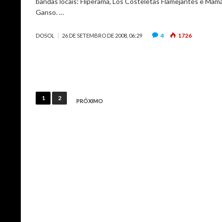
bandas locais: Fliperama, Los Costeletas Flamejantes e Mam
Ganso. …
4
1726
DOSOL
26 DE SETEMBRO DE 2008, 06:29
Paginação
1
2
PRÓXIMO
de
posts