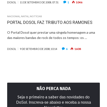
1
1046
DOSOL
11 DE SETEMBRO DE 2008, 07:51
NACIONAL
,
NATAL
,
NOTÍCIAS
PORTAL DOSOL FAZ TRIBUTO AOS RAMONES
O Portal Dosol quer prestar uma singela homenagem a uma
das maiores bandas de rock de todos os tempos: os …
6
1608
DOSOL
9 DE SETEMBRO DE 2008, 10:14
NÃO PERCA NADA
Seja o primeiro a saber
das novidades do
DoSol. Inscreva-se abaixo e receba a nossa