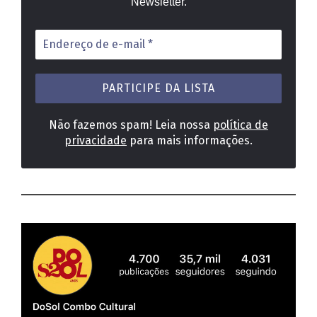
Newsletter.
Endereço
de
e-
mail
*
Não fazemos spam! Leia nossa
política de
privacidade
para mais informações.