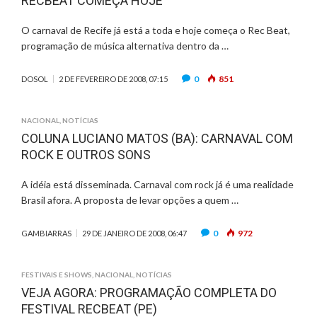
RECBEAT COMEÇA HOJE
O carnaval de Recife já está a toda e hoje começa o Rec Beat,
programação de música alternativa dentro da …
0
851
DOSOL
2 DE FEVEREIRO DE 2008, 07:15
NACIONAL
,
NOTÍCIAS
COLUNA LUCIANO MATOS (BA): CARNAVAL COM
ROCK E OUTROS SONS
A idéia está disseminada. Carnaval com rock já é uma realidade
Brasil afora. A proposta de levar opções a quem …
0
972
GAMBIARRAS
29 DE JANEIRO DE 2008, 06:47
FESTIVAIS E SHOWS
,
NACIONAL
,
NOTÍCIAS
VEJA AGORA: PROGRAMAÇÃO COMPLETA DO
FESTIVAL RECBEAT (PE)