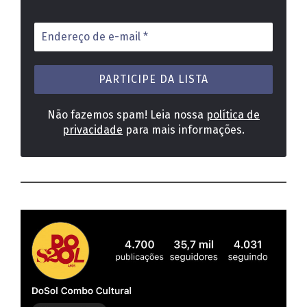
Endereço
de
e-
mail
*
Não fazemos spam! Leia nossa
política de
privacidade
para mais informações.