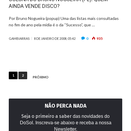
AINDA VENDE DISCO?
Por Bruno Nogueira (popup) Uma das listas mais consultadas
no fim de ano pela mídia é o da “Sucesso”, que …
0
935
GAMBIARRAS
8 DE JANEIRO DE 2008, 05:42
Paginação
1
2
PRÓXIMO
de
posts
NÃO PERCA NADA
Seja o primeiro a saber
das novidades do
DoSol. Inscreva-se abaixo e receba a nossa
Newsletter.