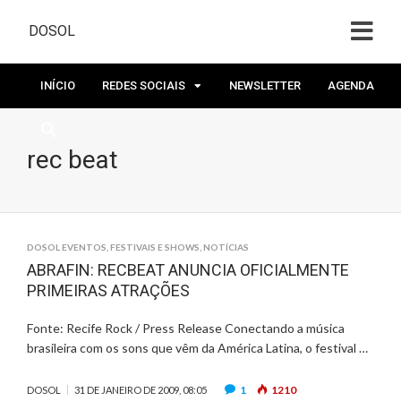
DOSOL
INÍCIO
REDES SOCIAIS
NEWSLETTER
AGENDA
rec beat
DOSOL EVENTOS
,
FESTIVAIS E SHOWS
,
NOTÍCIAS
ABRAFIN: RECBEAT ANUNCIA OFICIALMENTE
PRIMEIRAS ATRAÇÕES
Fonte: Recife Rock / Press Release Conectando a música
brasileira com os sons que vêm da América Latina, o festival …
1
1210
DOSOL
31 DE JANEIRO DE 2009, 08:05