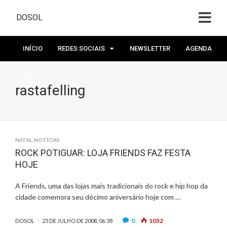
DOSOL
INÍCIO
REDES SOCIAIS
NEWSLETTER
AGENDA
rastafelling
NATAL
,
NOTÍCIAS
ROCK POTIGUAR: LOJA FRIENDS FAZ FESTA
HOJE
A Friends, uma das lojas mais tradicionais do rock e hip hop da
cidade comemora seu décimo aniversário hoje com …
0
1052
DOSOL
25 DE JULHO DE 2008, 06:38