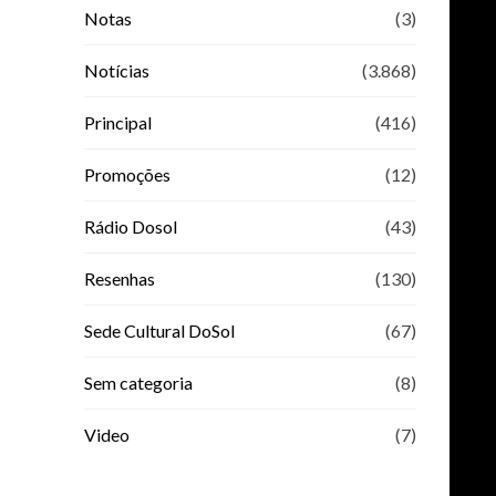
Notas
(3)
Notícias
(3.868)
Principal
(416)
Promoções
(12)
Rádio Dosol
(43)
Resenhas
(130)
Sede Cultural DoSol
(67)
Sem categoria
(8)
Video
(7)