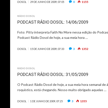
0
1155
DOSOL
29 DE JUNHO DE 2009, 07:05
RÁDIO DOSOL
PODCAST RÁDIO DOSOL: 14/06/2009
Foto: Pitty interpreta Faith No More nessa edição do Podca
Podcast Rádio Dosol de hoje, a sua meia hora …
3
1352
DOSOL
15 DE JUNHO DE 2009, 07:33
RÁDIO DOSOL
PODCAST RÁDIO DOSOL: 31/05/2009
O Podcast Rádio Dosol de hoje, a sua meia hora semanal de 
roquístico, está chegando. Nosso muito obrigado aquelas …
3
1355
DOSOL
1 DE JUNHO DE 2009, 07:25