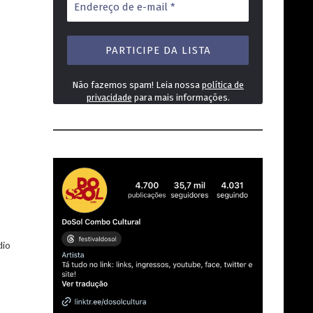
de
e-
mail
*
Não fazemos spam! Leia nossa
política de
.
privacidade
para mais informações.
dio