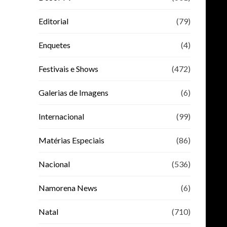
Editorial
(79)
Enquetes
(4)
Festivais e Shows
(472)
Galerias de Imagens
(6)
Internacional
(99)
Matérias Especiais
(86)
Nacional
(536)
Namorena News
(6)
Natal
(710)