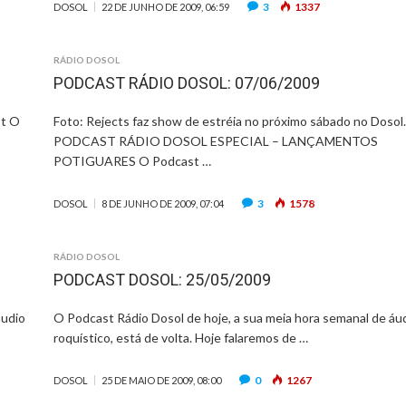
3
1337
DOSOL
22 DE JUNHO DE 2009, 06:59
RÁDIO DOSOL
PODCAST RÁDIO DOSOL: 07/06/2009
st O
Foto: Rejects faz show de estréia no próximo sábado no Dosol
PODCAST RÁDIO DOSOL ESPECIAL – LANÇAMENTOS
POTIGUARES O Podcast …
3
1578
DOSOL
8 DE JUNHO DE 2009, 07:04
RÁDIO DOSOL
PODCAST DOSOL: 25/05/2009
áudio
O Podcast Rádio Dosol de hoje, a sua meia hora semanal de áu
roquístico, está de volta. Hoje falaremos de …
0
1267
DOSOL
25 DE MAIO DE 2009, 08:00