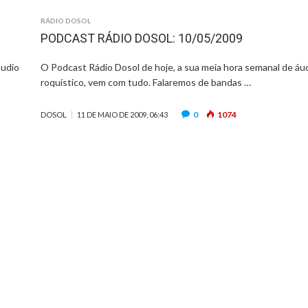
RÁDIO DOSOL
PODCAST RÁDIO DOSOL: 10/05/2009
áudio
O Podcast Rádio Dosol de hoje, a sua meia hora semanal de áu
roquístico, vem com tudo. Falaremos de bandas …
0
1074
DOSOL
11 DE MAIO DE 2009, 06:43