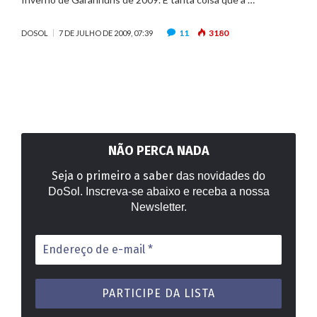
11
3180
DOSOL
7 DE JULHO DE 2009, 07:39
NÃO PERCA NADA
Seja o primeiro a saber
das novidades do
DoSol. Inscreva-se abaixo e receba a nossa
Newsletter.
Endereço
de
e-
mail
*