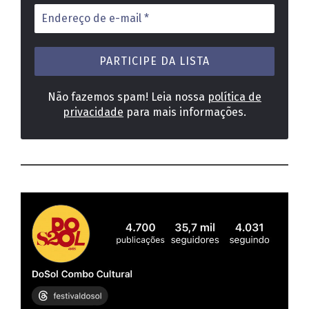
Endereço
de
e-
mail
*
Não fazemos spam! Leia nossa
política de
privacidade
para mais informações.