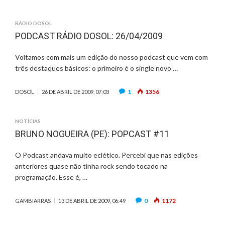
RÁDIO DOSOL
PODCAST RÁDIO DOSOL: 26/04/2009
Voltamos com mais um edição do nosso podcast que vem com
três destaques básicos: o primeiro é o single novo …
1
1356
DOSOL
26 DE ABRIL DE 2009, 07:03
NOTÍCIAS
BRUNO NOGUEIRA (PE): POPCAST #11
O Podcast andava muito eclético. Percebi que nas edições
anteriores quase não tinha rock sendo tocado na
programação. Esse é, …
0
1172
GAMBIARRAS
13 DE ABRIL DE 2009, 06:49