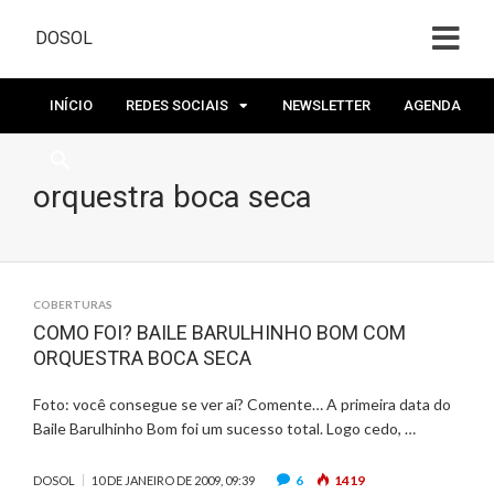
DOSOL
INÍCIO
REDES SOCIAIS
NEWSLETTER
AGENDA
orquestra boca seca
COBERTURAS
COMO FOI? BAILE BARULHINHO BOM COM
ORQUESTRA BOCA SECA
Foto: você consegue se ver aí? Comente… A primeira data do
Baile Barulhinho Bom foi um sucesso total. Logo cedo, …
6
1419
DOSOL
10 DE JANEIRO DE 2009, 09:39