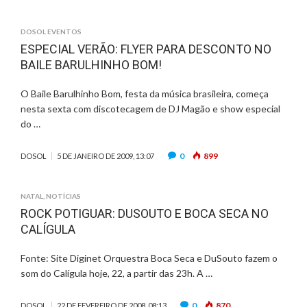
DOSOL EVENTOS
ESPECIAL VERÃO: FLYER PARA DESCONTO NO
BAILE BARULHINHO BOM!
O Baile Barulhinho Bom, festa da música brasileira, começa
nesta sexta com discotecagem de DJ Magão e show especial
do …
0
899
DOSOL
5 DE JANEIRO DE 2009, 13:07
NATAL
,
NOTÍCIAS
ROCK POTIGUAR: DUSOUTO E BOCA SECA NO
CALÍGULA
Fonte: Site Diginet Orquestra Boca Seca e DuSouto fazem o
som do Calígula hoje, 22, a partir das 23h. A …
0
870
DOSOL
22 DE FEVEREIRO DE 2008, 08:13