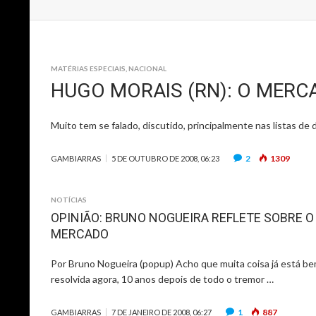
MATÉRIAS ESPECIAIS
,
NACIONAL
HUGO MORAIS (RN): O MERC
Muito tem se falado, discutido, principalmente nas listas de
2
1309
GAMBIARRAS
5 DE OUTUBRO DE 2008, 06:23
NOTÍCIAS
OPINIÃO: BRUNO NOGUEIRA REFLETE SOBRE O
MERCADO
Por Bruno Nogueira (popup) Acho que muita coisa já está b
resolvida agora, 10 anos depois de todo o tremor …
1
887
GAMBIARRAS
7 DE JANEIRO DE 2008, 06:27