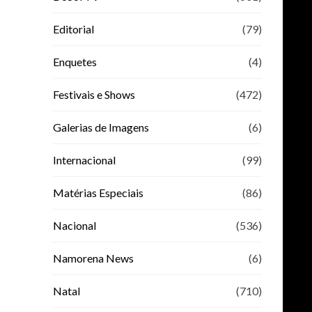
Editorial
(79)
Enquetes
(4)
Festivais e Shows
(472)
Galerias de Imagens
(6)
Internacional
(99)
Matérias Especiais
(86)
Nacional
(536)
Namorena News
(6)
Natal
(710)