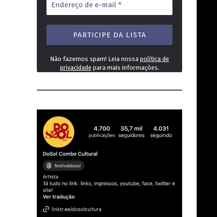
de
e-
mail
*
Não fazemos spam! Leia nossa
política de
privacidade
para mais informações.