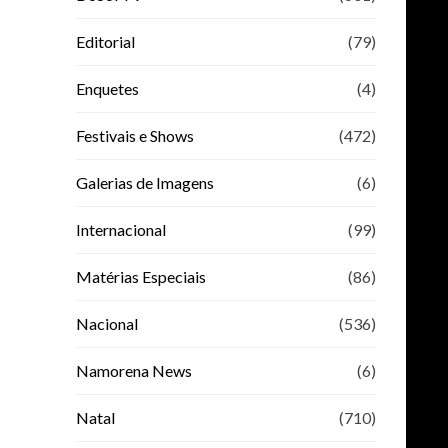
Editorial
(79)
Enquetes
(4)
Festivais e Shows
(472)
Galerias de Imagens
(6)
Internacional
(99)
Matérias Especiais
(86)
Nacional
(536)
Namorena News
(6)
Natal
(710)