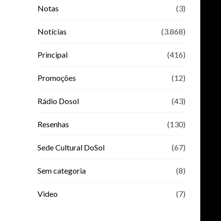
Notas
(3)
Notícias
(3.868)
Principal
(416)
Promoções
(12)
Rádio Dosol
(43)
Resenhas
(130)
Sede Cultural DoSol
(67)
Sem categoria
(8)
Video
(7)