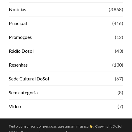
Notícias
(3.868)
Principal
(416)
Promoções
(12)
Rádio Dosol
(43)
Resenhas
(130)
Sede Cultural DoSol
(67)
Sem categoria
(8)
Video
(7)
Feito com amor por pessoas que amam música
. Copyright DoSol