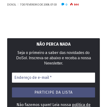
0
844
DOSOL
7 DE FEVEREIRO DE 2008, 07:03
NÃO PERCA NADA
Seja o primeiro a saber
das novidades do
DoSol. Inscreva-se abaixo e receba a nossa
Newsletter.
Endereço
de
e-
mail
*
Não fazemos spam! Leia nossa
política de