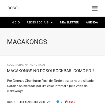
DOSOL
INÍCIO
REDES SOCIAIS
NEWSLETTER
AGENDA
MACAKONGS
COBERTURAS
,
NATAL
,
NOTÍCIAS
MACAKONGS NO DOSOLROCKBAR: COMO FOI?
Por Dennys Charllinton Final de Tarde pesada neste sábado
Natalense, marcada por um calor infernal e pela volta do
makakongs …
9
1542
DOSOL
4 DE MARÇO DE 2008, 07:11