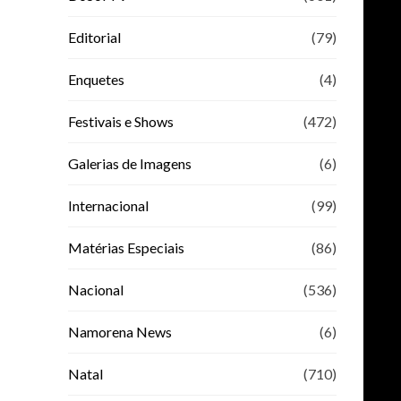
Editorial
(79)
Enquetes
(4)
Festivais e Shows
(472)
Galerias de Imagens
(6)
Internacional
(99)
Matérias Especiais
(86)
Nacional
(536)
Namorena News
(6)
Natal
(710)