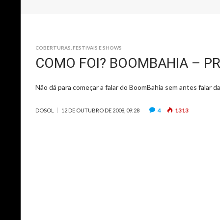
COBERTURAS
,
FESTIVAIS E SHOWS
COMO FOI? BOOMBAHIA – PR
Não dá para começar a falar do BoomBahia sem antes falar da i
4
1313
DOSOL
12 DE OUTUBRO DE 2008, 09:28