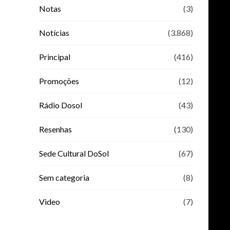
Notas
(3)
Notícias
(3.868)
Principal
(416)
Promoções
(12)
Rádio Dosol
(43)
Resenhas
(130)
Sede Cultural DoSol
(67)
Sem categoria
(8)
Video
(7)