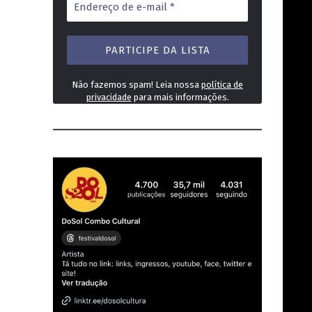
de
e-
mail
*
Não fazemos spam! Leia nossa
política de
privacidade
para mais informações.