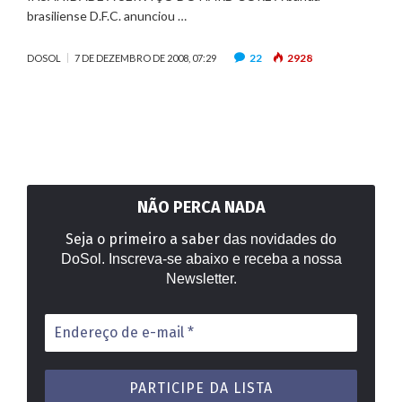
brasiliense D.F.C. anunciou …
22
2928
DOSOL
7 DE DEZEMBRO DE 2008, 07:29
NÃO PERCA NADA
Seja o primeiro a saber
das novidades do
DoSol. Inscreva-se abaixo e receba a nossa
Newsletter.
Endereço
de
e-
mail
*