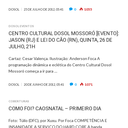
0
1055
DOSOL
25 DE JULHO DE 2012, 05:41
DOSOL EVENTOS
CENTRO CULTURAL DOSOL MOSSORÓ [EVENTO]:
JASON (RJ) E LEI DO CÃO (RN), QUINTA, 26 DE
JULHO, 21H
Cartaz: Cesar Valença. Ilustração: Anderson Foca A
programação dinâmica e eclética do Centro Cultural Dosol
Mossoró começa a ir para …
0
1071
DOSOL
20 DE JUNHO DE 2012, 05:41
COBERTURAS
COMO FOI? CAOSNATAL – PRIMEIRO DIA
Foto: Túlio (DFC), por Xuxu. Por Foca COMPETÊNCIA E
INSANIDADE A SERVIÇO DO HARD CORE A banda