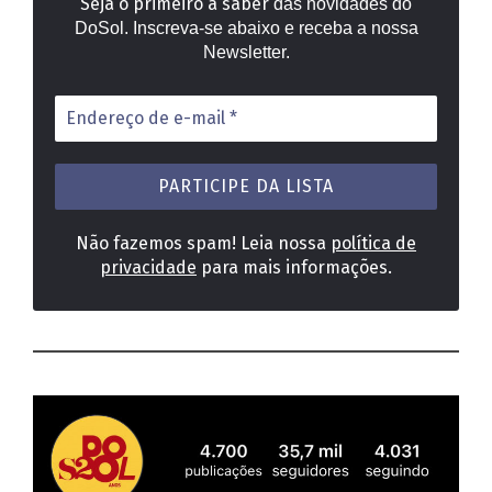
Seja o primeiro a saber
das novidades do
DoSol. Inscreva-se abaixo e receba a nossa
Newsletter.
Endereço
de
e-
mail
*
Não fazemos spam! Leia nossa
política de
privacidade
para mais informações.