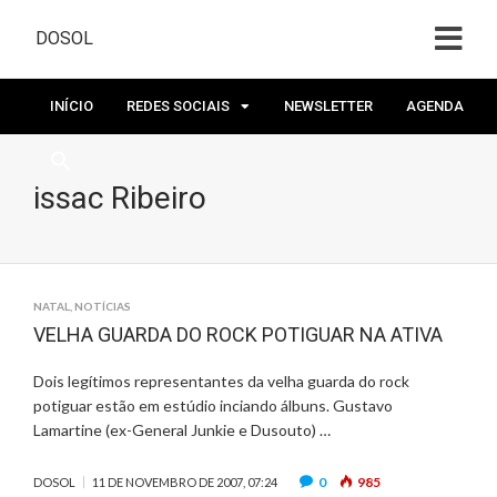
DOSOL
INÍCIO
REDES SOCIAIS
NEWSLETTER
AGENDA
issac Ribeiro
NATAL
,
NOTÍCIAS
VELHA GUARDA DO ROCK POTIGUAR NA ATIVA
Dois legítimos representantes da velha guarda do rock
potiguar estão em estúdio inciando álbuns. Gustavo
Lamartine (ex-General Junkie e Dusouto) …
0
985
DOSOL
11 DE NOVEMBRO DE 2007, 07:24