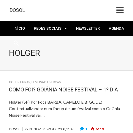
DOSOL
INÍCIO
REDES SOCIAIS
NEWSLETTER
AGENDA
HOLGER
COBERTURAS
,
FESTIVAIS E SHOWS
COMO FOI? GOIÂNIA NOISE FESTIVAL – 1º DIA
Holger (SP) Por Foca BARBA, CAMELO E BIGODE!
Contextualizando: num lineup de um festival como o Goiânia
Noise Festival vai …
1
6119
DOSOL
22 DE NOVEMBRO DE 2008, 11:43