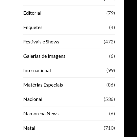
Editorial
(79)
Enquetes
(4)
Festivais e Shows
(472)
Galerias de Imagens
(6)
Internacional
(99)
Matérias Especiais
(86)
Nacional
(536)
Namorena News
(6)
Natal
(710)