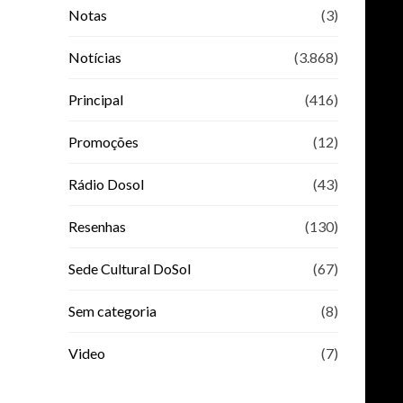
Notas
(3)
Notícias
(3.868)
Principal
(416)
Promoções
(12)
Rádio Dosol
(43)
Resenhas
(130)
Sede Cultural DoSol
(67)
Sem categoria
(8)
Video
(7)