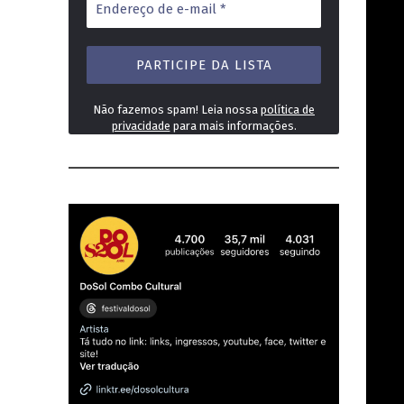
de
e-
mail
*
Não fazemos spam! Leia nossa
política de
privacidade
para mais informações.