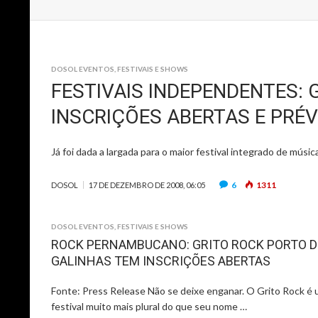
DOSOL EVENTOS
,
FESTIVAIS E SHOWS
FESTIVAIS INDEPENDENTES: 
INSCRIÇÕES ABERTAS E PRÉV
Já foi dada a largada para o maior festival integrado de mús
6
1311
DOSOL
17 DE DEZEMBRO DE 2008, 06:05
DOSOL EVENTOS
,
FESTIVAIS E SHOWS
ROCK PERNAMBUCANO: GRITO ROCK PORTO D
GALINHAS TEM INSCRIÇÕES ABERTAS
Fonte: Press Release Não se deixe enganar. O Grito Rock é
festival muito mais plural do que seu nome …