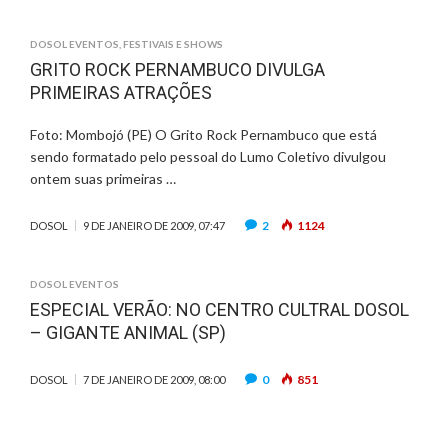
DOSOL EVENTOS
,
FESTIVAIS E SHOWS
GRITO ROCK PERNAMBUCO DIVULGA
PRIMEIRAS ATRAÇÕES
Foto: Mombojó (PE) O Grito Rock Pernambuco que está
sendo formatado pelo pessoal do Lumo Coletivo divulgou
ontem suas primeiras …
2
1124
DOSOL
9 DE JANEIRO DE 2009, 07:47
DOSOL EVENTOS
ESPECIAL VERÃO: NO CENTRO CULTRAL DOSOL
– GIGANTE ANIMAL (SP)
0
851
DOSOL
7 DE JANEIRO DE 2009, 08:00