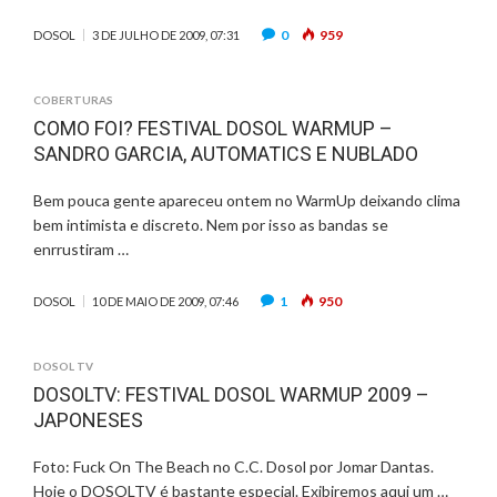
0
959
DOSOL
3 DE JULHO DE 2009, 07:31
COBERTURAS
COMO FOI? FESTIVAL DOSOL WARMUP –
SANDRO GARCIA, AUTOMATICS E NUBLADO
Bem pouca gente apareceu ontem no WarmUp deixando clima
bem intimista e discreto. Nem por isso as bandas se
enrrustiram …
1
950
DOSOL
10 DE MAIO DE 2009, 07:46
DOSOL TV
DOSOLTV: FESTIVAL DOSOL WARMUP 2009 –
JAPONESES
Foto: Fuck On The Beach no C.C. Dosol por Jomar Dantas.
Hoje o DOSOLTV é bastante especial. Exibiremos aqui um …