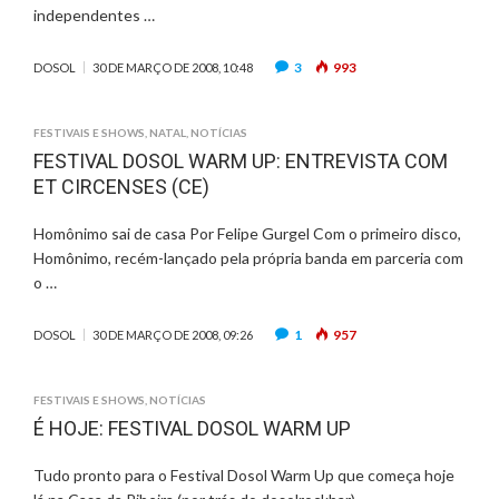
independentes …
3
993
DOSOL
30 DE MARÇO DE 2008, 10:48
FESTIVAIS E SHOWS
,
NATAL
,
NOTÍCIAS
FESTIVAL DOSOL WARM UP: ENTREVISTA COM
ET CIRCENSES (CE)
Homônimo sai de casa Por Felipe Gurgel Com o primeiro disco,
Homônimo, recém-lançado pela própria banda em parceria com
o …
1
957
DOSOL
30 DE MARÇO DE 2008, 09:26
FESTIVAIS E SHOWS
,
NOTÍCIAS
É HOJE: FESTIVAL DOSOL WARM UP
Tudo pronto para o Festival Dosol Warm Up que começa hoje