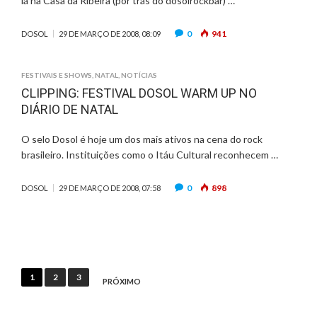
lá na Casa da Ribeira (por trás do dosolrockbar) …
0
941
DOSOL
29 DE MARÇO DE 2008, 08:09
FESTIVAIS E SHOWS
,
NATAL
,
NOTÍCIAS
CLIPPING: FESTIVAL DOSOL WARM UP NO
DIÁRIO DE NATAL
O selo Dosol é hoje um dos mais ativos na cena do rock
brasileiro. Instituições como o Itáu Cultural reconhecem …
0
898
DOSOL
29 DE MARÇO DE 2008, 07:58
Paginação
1
2
3
PRÓXIMO
de