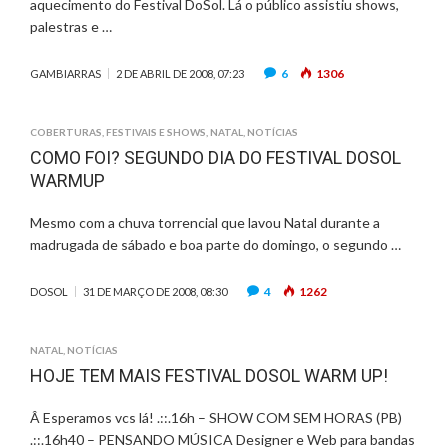
aquecimento do Festival DoSol. Lá o público assistiu shows,
palestras e …
6
1306
GAMBIARRAS
2 DE ABRIL DE 2008, 07:23
COBERTURAS
,
FESTIVAIS E SHOWS
,
NATAL
,
NOTÍCIAS
COMO FOI? SEGUNDO DIA DO FESTIVAL DOSOL
WARMUP
Mesmo com a chuva torrencial que lavou Natal durante a
madrugada de sábado e boa parte do domingo, o segundo …
4
1262
DOSOL
31 DE MARÇO DE 2008, 08:30
NATAL
,
NOTÍCIAS
HOJE TEM MAIS FESTIVAL DOSOL WARM UP!
Â Esperamos vcs lá! .::.16h – SHOW COM SEM HORAS (PB)
.::.16h40 – PENSANDO MÚSICA Designer e Web para bandas