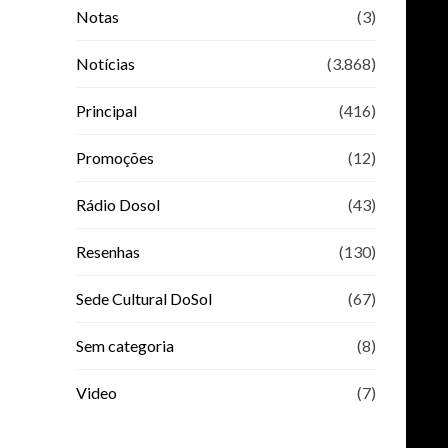
Notas
(3)
Notícias
(3.868)
Principal
(416)
Promoções
(12)
Rádio Dosol
(43)
Resenhas
(130)
Sede Cultural DoSol
(67)
Sem categoria
(8)
Video
(7)