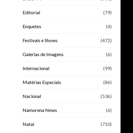
Editorial
(79)
Enquetes
(4)
Festivais e Shows
(472)
Galerias de Imagens
(6)
Internacional
(99)
Matérias Especiais
(86)
Nacional
(536)
Namorena News
(6)
Natal
(710)