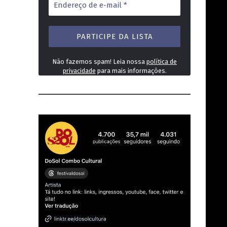
de
e-
mail
*
Não fazemos spam! Leia nossa
política de
privacidade
para mais informações.