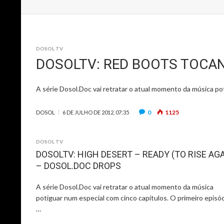
DOSOL TV
DOSOLTV: RED BOOTS TOCA
A série Dosol.Doc vai retratar o atual momento da música po
0
1125
DOSOL
6 DE JULHO DE 2012, 07:35
DOSOL TV
DOSOLTV: HIGH DESERT – READY (TO RISE AGA
– DOSOL.DOC DROPS
A série Dosol.Doc vai retratar o atual momento da música
potiguar num especial com cinco capítulos. O primeiro episód
…