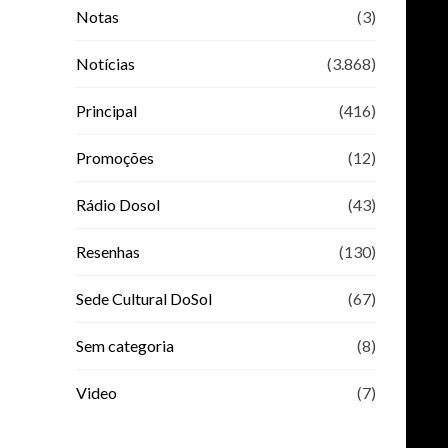
Notas
(3)
Notícias
(3.868)
Principal
(416)
Promoções
(12)
Rádio Dosol
(43)
Resenhas
(130)
Sede Cultural DoSol
(67)
Sem categoria
(8)
Video
(7)