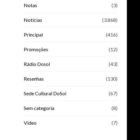
Notas
(3)
Notícias
(3.868)
Principal
(416)
Promoções
(12)
Rádio Dosol
(43)
Resenhas
(130)
Sede Cultural DoSol
(67)
Sem categoria
(8)
Video
(7)