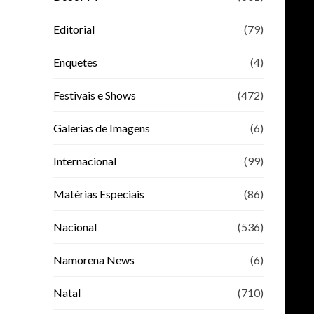
Editorial
(79)
Enquetes
(4)
Festivais e Shows
(472)
Galerias de Imagens
(6)
Internacional
(99)
Matérias Especiais
(86)
Nacional
(536)
Namorena News
(6)
Natal
(710)