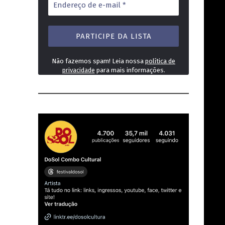
de
e-
mail
*
Não fazemos spam! Leia nossa
política de
privacidade
para mais informações.