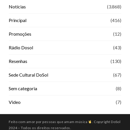
Notícias
(3.868)
Principal
(416)
Promoções
(12)
Rádio Dosol
(43)
Resenhas
(130)
Sede Cultural DoSol
(67)
Sem categoria
(8)
Video
(7)
Feito com amor por pessoas que amam música
. Copyright DoSol
2024 – Todos os direitos reservados.