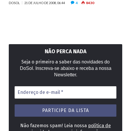
4
8430
DOSOL
21 DE JULHO DE 2008, 06:44
NÃO PERCA NADA
Seja o primeiro a saber
das novidades do
DoSol. Inscreva-se abaixo e receba a nossa
Newsletter.
Endereço
de
e-
mail
*
Não fazemos spam! Leia nossa
política de