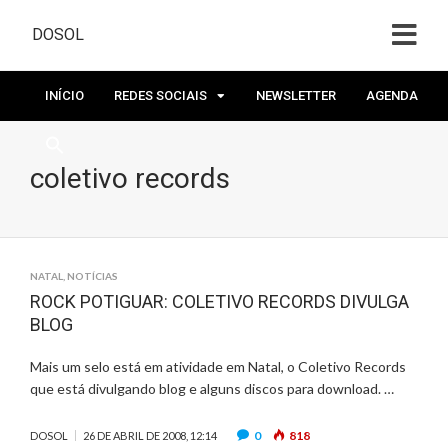
DOSOL
INÍCIO
REDES SOCIAIS
NEWSLETTER
AGENDA
coletivo records
NATAL
,
NOTÍCIAS
ROCK POTIGUAR: COLETIVO RECORDS DIVULGA
BLOG
Mais um selo está em atividade em Natal, o Coletivo Records
que está divulgando blog e alguns discos para download. …
0
818
DOSOL
26 DE ABRIL DE 2008, 12:14