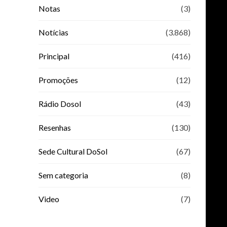
Notas
(3)
Notícias
(3.868)
Principal
(416)
Promoções
(12)
Rádio Dosol
(43)
Resenhas
(130)
Sede Cultural DoSol
(67)
Sem categoria
(8)
Video
(7)