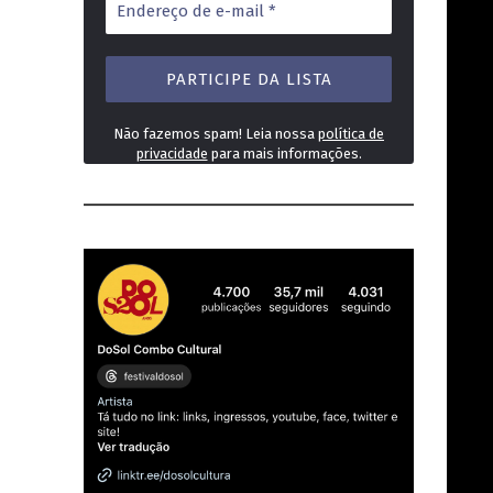
de
e-
mail
*
Não fazemos spam! Leia nossa
política de
privacidade
para mais informações.