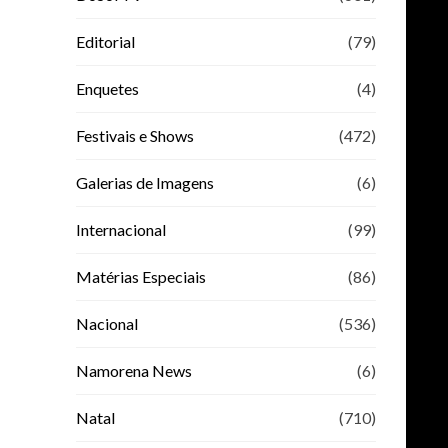
Editorial
(79)
Enquetes
(4)
Festivais e Shows
(472)
Galerias de Imagens
(6)
Internacional
(99)
Matérias Especiais
(86)
Nacional
(536)
Namorena News
(6)
Natal
(710)