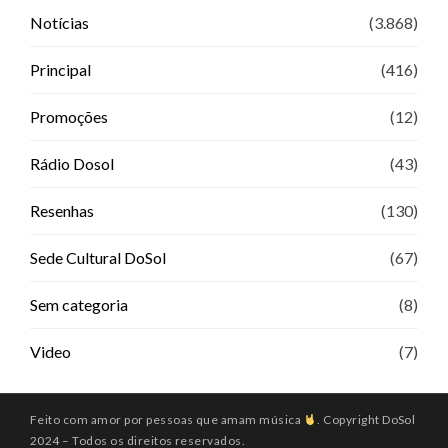
Notícias
(3.868)
Principal
(416)
Promoções
(12)
Rádio Dosol
(43)
Resenhas
(130)
Sede Cultural DoSol
(67)
Sem categoria
(8)
Video
(7)
Feito com amor por pessoas que amam música
. Copyright DoSol
2024 – Todos os direitos reservados.