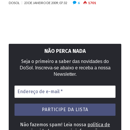
6
1701
DOSOL
23 DE JANEIRO DE 2009, 07:32
NÃO PERCA NADA
Seja o primeiro a saber
das novidades do
DoSol. Inscreva-se abaixo e receba a nossa
Newsletter.
Endereço
de
e-
mail
*
Não fazemos spam! Leia nossa
política de