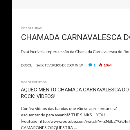
COBERTURAS
CHAMADA CARNAVALESCA DO
Está incrível a repercussão da Chamada Carnavalesca do Roc
1
1064
DOSOL
26 DE FEVEREIRO DE 2009, 07:19
DOSOL EVENTOS
AQUECIMENTO CHAMADA CARNAVALESCA DO
ROCK: VÍDEOS!
Confira vídeos das bandas que vão se apresentar e vá
esquentando para amanhã! THE SINKS – YOU
[youtube:http://www.youtube.com/watch?v=ZNdb2YGQIgI
CAMARONES ORQUESTRA …