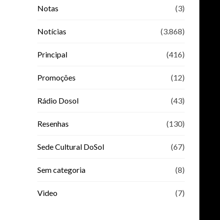
Notas
(3)
Notícias
(3.868)
Principal
(416)
Promoções
(12)
Rádio Dosol
(43)
Resenhas
(130)
Sede Cultural DoSol
(67)
Sem categoria
(8)
Video
(7)