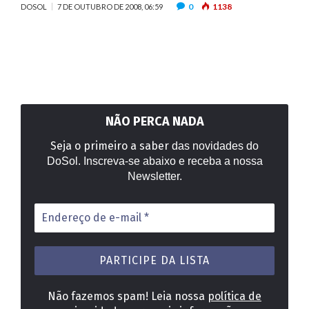
0
1138
DOSOL
7 DE OUTUBRO DE 2008, 06:59
NÃO PERCA NADA
Seja o primeiro a saber
das novidades do
DoSol. Inscreva-se abaixo e receba a nossa
Newsletter.
Endereço
de
e-
mail
*
Não fazemos spam! Leia nossa
política de