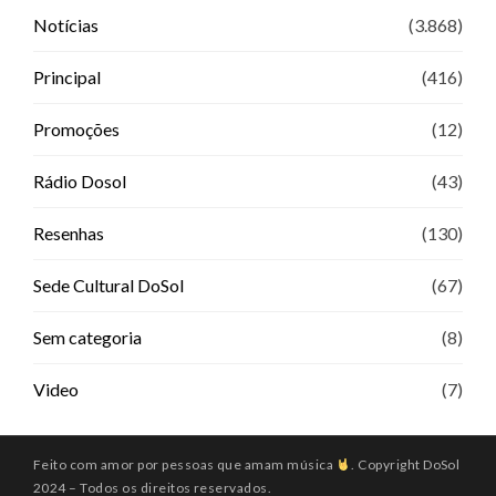
Notícias
(3.868)
Principal
(416)
Promoções
(12)
Rádio Dosol
(43)
Resenhas
(130)
Sede Cultural DoSol
(67)
Sem categoria
(8)
Video
(7)
Feito com amor por pessoas que amam música
. Copyright DoSol
2024 – Todos os direitos reservados.