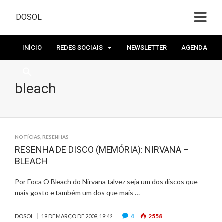
DOSOL
INÍCIO
REDES SOCIAIS
NEWSLETTER
AGENDA
bleach
NOTÍCIAS
,
RESENHAS
RESENHA DE DISCO (MEMÓRIA): NIRVANA –
BLEACH
Por Foca O Bleach do Nirvana talvez seja um dos discos que
mais gosto e também um dos que mais …
4
2558
DOSOL
19 DE MARÇO DE 2009, 19:42