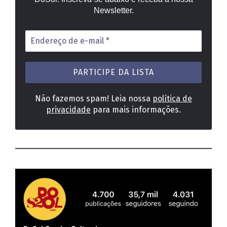
Newsletter.
Endereço
de
e-
mail
*
Não fazemos spam! Leia nossa
política de
privacidade
para mais informações.