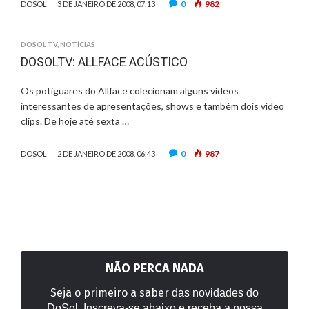
0
982
DOSOL
3 DE JANEIRO DE 2008, 07:13
DOSOL TV
,
NOTÍCIAS
DOSOLTV: ALLFACE ACÚSTICO
Os potiguares do Allface colecionam alguns vídeos
interessantes de apresentações, shows e também dois vídeo
clips. De hoje até sexta …
0
987
DOSOL
2 DE JANEIRO DE 2008, 06:43
NÃO PERCA NADA
Seja o primeiro a saber
das novidades do
DoSol. Inscreva-se abaixo e receba a nossa