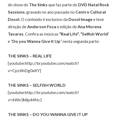
do show do
The Sinks
que faz parte do
DVD Natal Rock
Sessions
, gravado no ano passado no
Centro Cultural
Dosol
. O conteúdo é exclusivo da
Dosol Image
e teve
direção de
Anderson Foca
e edição de
Ana Morena
Tavares
. Confira as músicas
“Real Life”
,
“Selfish World’
e “
Do you Wanna Give It Up
” nesta segunda parte:
THE SINKS – REAL LIFE
[youtube:http://br.youtube.com/watch?
v=CpzAhDg0aXY]
THE SINKS – SELFISH WORLD
[youtube:http://br.youtube.com/watch?
v=6Wn3h8p44Nc]
THE SINKS – DO YOU WANNA GIVE IT UP